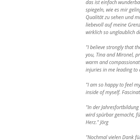
das ist einfach wunderba
spiegeln, wie es mir geli
Qualität zu sehen und mi
liebevoll auf meine Gren
wirklich so unglaublich 
"I believe strongly that t
you, Tina and Mironel, p
warm and compassionate i
injuries in me leading to 
"I am so happy to feel my
inside of myself. Fascinati
"In der Jahresfortbildung 
wird spürbar gemacht, fü
Herz."
Jörg
"Nochmal vielen Dank für