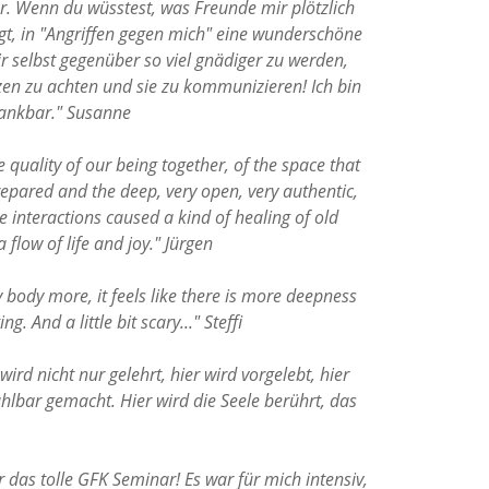
r. Wenn du wüsstest, was Freunde mir plötzlich
ngt, in "Angriffen gegen mich" eine wunderschöne
r selbst gegenüber so viel gnädiger zu werden,
zen zu achten und sie zu kommunizieren! Ich bin
dankbar."
Susanne
he quality of our being together, of the space that
repared and the deep, very open, very authentic,
nteractions caused a kind of healing of old
a flow of life and joy."
Jürgen
 body more, it feels like there is more deepness
ng. And a little bit scary..."
Steffi
wird nicht nur gelehrt, hier wird vorgelebt, hier
hlbar gemacht. Hier wird die Seele berührt, das
 das tolle GFK Seminar! Es war für mich intensiv,