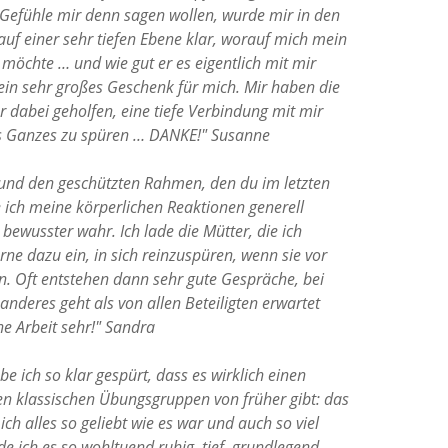
Gefühle mir denn sagen wollen, wurde mir in den
auf einer sehr tiefen Ebene klar, worauf mich mein
möchte … und wie gut er es eigentlich mit mir
in sehr großes Geschenk für mich. Mir haben die
r dabei geholfen, eine tiefe Verbindung mit mir
s Ganzes zu spüren … DANKE!" Susanne
 und den geschützten Rahmen, den du im letzten
e ich meine körperlichen Reaktionen generell
bewusster wahr. Ich lade die Mütter, die ich
erne dazu ein, in sich reinzuspüren, wenn sie vor
n. Oft entstehen dann sehr gute Gespräche, bei
nderes geht als von allen Beteiligten erwartet
ne Arbeit sehr!" Sandra
be ich so klar gespürt, dass es wirklich einen
en klassischen Übungsgruppen von früher gibt: das
ich alles so geliebt wie es war und auch so viel
e ich es so wohltuend ruhig, tief, grundlegend,