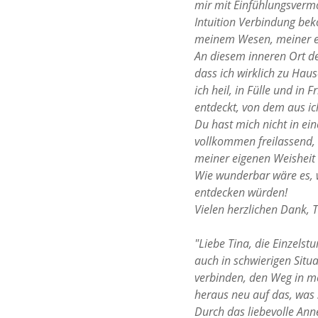
mir mit Einfühlungsvermö
Intuition Verbindung be
meinem Wesen, meiner eig
An diesem inneren Ort der 
dass ich wirklich zu Hau
ich heil, in Fülle und in 
entdeckt, von dem aus i
Du hast mich nicht in ei
vollkommen freilassend, 
meiner eigenen Weisheit 
Wie wunderbar wäre es, w
entdecken würden!
Vielen herzlichen Dank, 
"Liebe Tina, die Einzels
auch in schwierigen Situ
verbinden, den Weg in me
heraus neu auf das, was s
Durch das liebevolle An